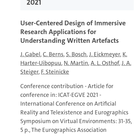
2021
User-Centered Design of Immersive
Research Applications for
Understanding Written Artefacts
J. Gabel
C. Berns
S. Bosch
J. Eickmeyer
K.
Harter-Uibopuu
N. Martin
A. L. Osthof
J. A.
Steiger
F. Steinicke
Conference contribution - Article for
conference in: ICAT-EGVE 2021 -
International Conference on Artificial
Reality and Telexistence and Eurographics
Symposium on Virtual Environments: 31-35,
5 p., The Eurographics Association