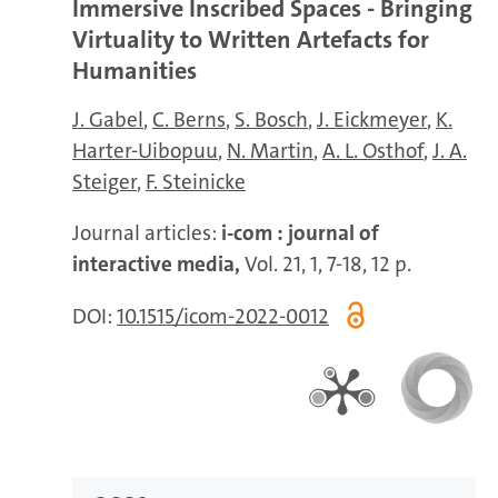
Immersive Inscribed Spaces - Bringing
Virtuality to Written Artefacts for
Humanities
J. Gabel
C. Berns
S. Bosch
J. Eickmeyer
K.
Harter-Uibopuu
N. Martin
A. L. Osthof
J. A.
Steiger
F. Steinicke
Journal articles:
i-com : journal of
interactive media,
Vol. 21, 1, 7-18, 12 p.
DOI:
10.1515/icom-2022-0012