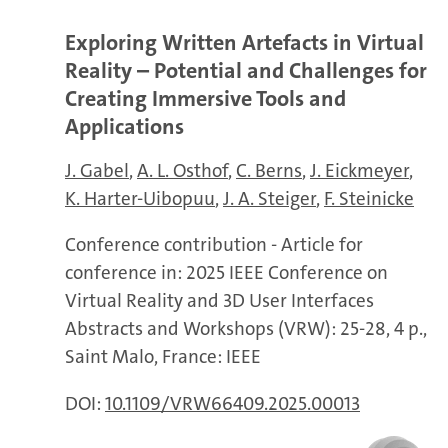
Exploring Written Artefacts in Virtual
Reality – Potential and Challenges for
Creating Immersive Tools and
Applications
J. Gabel
A. L. Osthof
C. Berns
J. Eickmeyer
K. Harter-Uibopuu
J. A. Steiger
F. Steinicke
Conference contribution - Article for
conference in: 2025 IEEE Conference on
Virtual Reality and 3D User Interfaces
Abstracts and Workshops (VRW): 25-28, 4 p.,
Saint Malo, France: IEEE
DOI:
10.1109/VRW66409.2025.00013